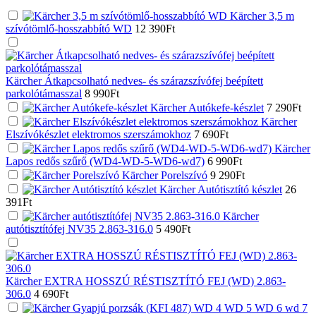
Kärcher 3,5 m
szívótömlő-hosszabbító WD
12 390
Ft
Kärcher Átkapcsolható nedves- és szárazszívófej beépített
parkolótámasszal
8 990
Ft
Kärcher Autókefe-készlet
7 290
Ft
Kärcher
Elszívókészlet elektromos szerszámokhoz
7 690
Ft
Kärcher
Lapos redős szűrő (WD4-WD-5-WD6-wd7)
6 990
Ft
Kärcher Porelszívó
9 290
Ft
Kärcher Autótisztító készlet
26
391
Ft
Kärcher
autótisztítófej NV35 2.863-316.0
5 490
Ft
Kärcher EXTRA HOSSZÚ RÉSTISZTÍTÓ FEJ (WD) 2.863-
306.0
4 690
Ft