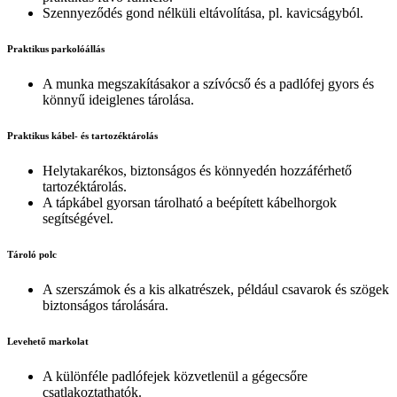
Szennyeződés gond nélküli eltávolítása, pl. kavicságyból.
Praktikus parkolóállás
A munka megszakításakor a szívócső és a padlófej gyors és
könnyű ideiglenes tárolása.
Praktikus kábel- és tartozéktárolás
Helytakarékos, biztonságos és könnyedén hozzáférhető
tartozéktárolás.
A tápkábel gyorsan tárolható a beépített kábelhorgok
segítségével.
Tároló polc
A szerszámok és a kis alkatrészek, például csavarok és szögek
biztonságos tárolására.
Levehető markolat
A különféle padlófejek közvetlenül a gégecsőre
csatlakoztathatók.