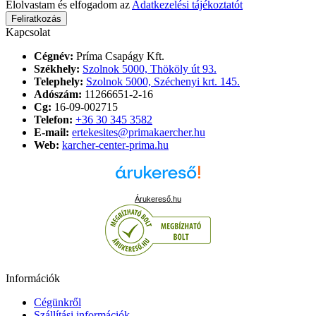
Elolvastam és elfogadom az
Adatkezelési tájékoztatót
Feliratkozás
Kapcsolat
Cégnév:
Príma Csapágy Kft.
Székhely:
Szolnok 5000, Thököly út 93.
Telephely:
Szolnok 5000, Széchenyi krt. 145.
Adószám:
11266651-2-16
Cg:
16-09-002715
Telefon:
+36 30 345 3582
E-mail:
ertekesites@primakaercher.hu
Web:
karcher-center-prima.hu
Árukereső.hu
Információk
Cégünkről
Szállítási információk