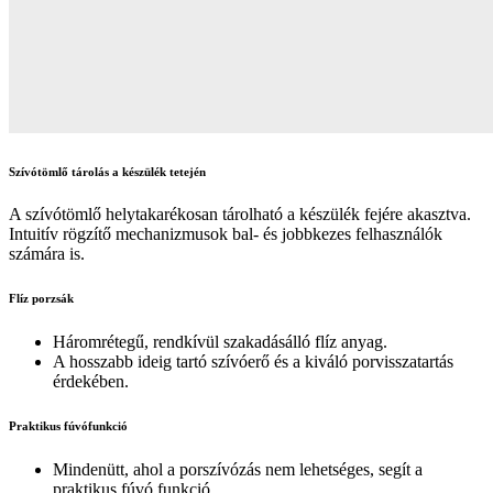
Szívótömlő tárolás a készülék tetején
A szívótömlő helytakarékosan tárolható a készülék fejére akasztva.
Intuitív rögzítő mechanizmusok bal- és jobbkezes felhasználók
számára is.
Flíz porzsák
Háromrétegű, rendkívül szakadásálló flíz anyag.
A hosszabb ideig tartó szívóerő és a kiváló porvisszatartás
érdekében.
Praktikus fúvófunkció
Mindenütt, ahol a porszívózás nem lehetséges, segít a
praktikus fúvó funkció.