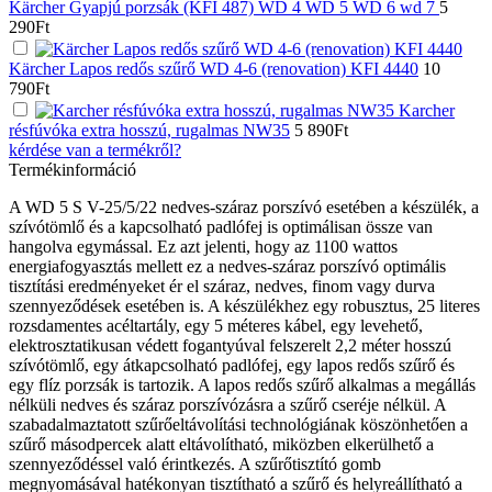
Kärcher Gyapjú porzsák (KFI 487) WD 4 WD 5 WD 6 wd 7
5
290
Ft
Kärcher Lapos redős szűrő WD 4-6 (renovation) KFI 4440
10
790
Ft
Karcher
résfúvóka extra hosszú, rugalmas NW35
5 890
Ft
kérdése van a termékről?
Termékinformáció
A WD 5 S V-25/5/22 nedves-száraz porszívó esetében a készülék, a
szívótömlő és a kapcsolható padlófej is optimálisan össze van
hangolva egymással. Ez azt jelenti, hogy az 1100 wattos
energiafogyasztás mellett ez a nedves-száraz porszívó optimális
tisztítási eredményeket ér el száraz, nedves, finom vagy durva
szennyeződések esetében is. A készülékhez egy robusztus, 25 literes
rozsdamentes acéltartály, egy 5 méteres kábel, egy levehető,
elektrosztatikusan védett fogantyúval felszerelt 2,2 méter hosszú
szívótömlő, egy átkapcsolható padlófej, egy lapos redős szűrő és
egy flíz porzsák is tartozik. A lapos redős szűrő alkalmas a megállás
nélküli nedves és száraz porszívózásra a szűrő cseréje nélkül. A
szabadalmaztatott szűrőeltávolítási technológiának köszönhetően a
szűrő másodpercek alatt eltávolítható, miközben elkerülhető a
szennyeződéssel való érintkezés. A szűrőtisztító gomb
megnyomásával hatékonyan tisztítható a szűrő és helyreállítható a