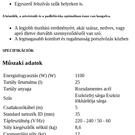
Egyszerű felszívás szűk helyeken is.
A készülék, a szívótömlő és a padlófúvóka optimálisan össze van hangolva.
A legjobb tisztítási eredményért, akár száraz, nedves, vagy
apró illetve durvább szennyeződésről van szó.
A legmagasabb komfort és rugalmasság porszívózás közben
SPECIFIKÁCIÓK
Műszaki adatok
Energiafogyasztás (W) (W)
1100
Tartály űrtartalma (l)
25
Tartály anyaga
Rozsdamentes acél
Eszközfej sárga Eszköz
Szín
lökhárítója sárga
Csatlakozókábel (m)
5
Standard tartozék ID (mm)
35
Tápfeszültség (V/
Hz
)
220 - 240 / 50 - 60
Súly kiegészítők nélkül (kg)
8,6
Csomagolási súly (kg)
12