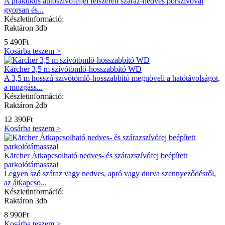
A praktikus autószívófejjel felszerelt száraz-nedves porszívóval
gyorsan és...
Készletinformáció:
Raktáron 3db
5 490
Ft
Kosárba teszem >
Kärcher 3,5 m szívótömlő-hosszabbító WD
A 3,5 m hosszú szívótömlő-hosszabbító megnöveli a hatótávolságot,
a mozgáss...
Készletinformáció:
Raktáron 2db
12 390
Ft
Kosárba teszem >
Kärcher Átkapcsolható nedves- és szárazszívófej beépített
parkolótámasszal
Legyen szó száraz vagy nedves, apró vagy durva szennyeződésről,
az átkapcso...
Készletinformáció:
Raktáron 3db
8 990
Ft
Kosárba teszem >