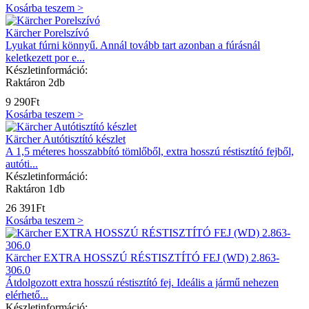
Kosárba teszem >
Kärcher Porelszívó
Lyukat fúrni könnyű. Annál tovább tart azonban a fúrásnál
keletkezett por e...
Készletinformáció:
Raktáron 2db
9 290
Ft
Kosárba teszem >
Kärcher Autótisztító készlet
A 1,5 méteres hosszabbító tömlőből, extra hosszú réstisztító fejből,
autóti...
Készletinformáció:
Raktáron 1db
26 391
Ft
Kosárba teszem >
Kärcher EXTRA HOSSZÚ RÉSTISZTÍTÓ FEJ (WD) 2.863-
306.0
Átdolgozott extra hosszú réstisztító fej. Ideális a jármű nehezen
elérhető...
Készletinformáció: