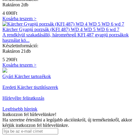
Raktáron 2db
4 690
Ft
Kosárba teszem >
Kärcher Gyapjú porzsák (KFI 487) WD 4 WD 5 WD 6 wd 7
A rendkívül szakadásálló, háromrétegű KFI 487 gyapjú porzsákok
használat kö...
Készletinformáció:
Raktáron 21db
5 290
Ft
Kosárba teszem >
Gyári Kärcher tartozékok
Eredeti Kärcher tisztítószerek
Hírlevélre feliratkozás
Legfrisebb híreink
Iratkozzon fel hírlevelünkre!
Ha szeretne értesülni a legújabb akcióinkról, új termékeinkről, akkor
kérjük iratkozzon fel hírlevelünkre.