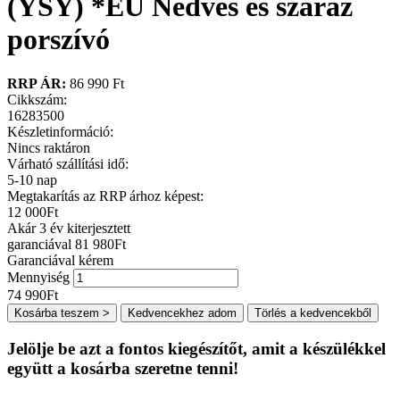
(YSY) *EU Nedves és száraz
porszívó
RRP ÁR:
86 990 Ft
Cikkszám:
16283500
Készletinformáció:
Nincs raktáron
Várható szállítási idő:
5-10 nap
Megtakarítás az RRP árhoz képest:
12 000
Ft
Akár 3 év kiterjesztett
garanciával 81 980
Ft
Garanciával kérem
Mennyiség
74 990
Ft
Kosárba teszem >
Kedvencekhez adom
Törlés a kedvencekből
Jelölje be azt a fontos kiegészítőt, amit a készülékkel
együtt a kosárba szeretne tenni!