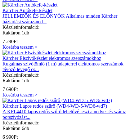
Kärcher Autókefe-készlet
JELLEMZŐK ÉS ELŐNYÖK Alkalmas minden Kärcher
háztartási száraz-ned...
Készletinformáció:
Raktáron 1db
7 290
Ft
Kosárba teszem >
Kärcher Elszívókészlet elektromos szerszámokhoz
Rugalmas szívótömlő (1 m) adapterrel elektromos szerszámok
távozó levegő cs...
Készletinformáció:
Raktáron 1db
7 690
Ft
Kosárba teszem >
Kärcher Lapos redős szűrő (WD4-WD-5-WD6-wd7)
A KFI 4410 lapos redős szűrő lehetővé teszi a nedves és száraz
porszívózást...
Készletinformáció:
Raktáron 6db
6 990
Ft