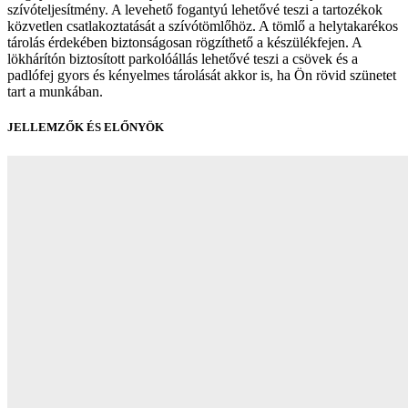
szívóteljesítmény. A levehető fogantyú lehetővé teszi a tartozékok
közvetlen csatlakoztatását a szívótömlőhöz. A tömlő a helytakarékos
tárolás érdekében biztonságosan rögzíthető a készülékfejen. A
lökhárítón biztosított parkolóállás lehetővé teszi a csövek és a
padlófej gyors és kényelmes tárolását akkor is, ha Ön rövid szünetet
tart a munkában.
JELLEMZŐK ÉS ELŐNYÖK