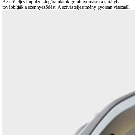
Az erőteljes impulzus-légáramlatok gombnyomásra a tartályba
továbbítják a szennyeződést. A szívásteljesítmény gyorsan visszaáll