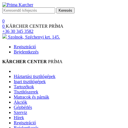
Keresés
0
0
KÄRCHER CENTER PRÍMA
+36 30 345 3582
Szolnok, Széchenyi krt. 145.
Regisztráció
Bejelentkezés
KÄRCHER CENTER
PRÍMA
Háztartási tisztítógépek
Ipari tisztítógépek
Tartozékok
Tisztítószerek
Matracok és párnák
Akciók
Gépbérlés
Szerviz
Hírek
Regisztráció
Bejelentkezés