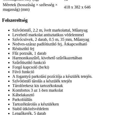
Méretek (hosszúság × szélesség ×
418 x 382 x 646
magasság) (mm)
Felszereltség
Szívótömlő, 2.2 m, ívelt markolattal, Műanyag
Levehető markolat antisztatikus védelemmel
Szívócsövek, 2 darab, 0.5 m, 35 mm, Műanyag
Nedves-száraz padlótisztító fej, Átkapcsolható
Réstisztító fej
Flíz porzsák, 1 darab
Harmonikaszűrő, kivehető szűrőkazettában
Szűrőtisztító funkció
Forgó kapcsoló (be/ki)
Fúvó funkció
A fogantyú parkolási pozíciója a készülék tetején.
Szívótömlő tárolás a készülék tetején
Tárolórekesz kis tartozékoknak
Komfortos 3 az 1-ben markolat
Kábelakasztó
Parkolóállás
Tartozéktárolás a készüléken
Stabil ütközésvédelem
Lengőkerék, 5 darab