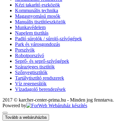
Kézi takarító eszközök
Kommunális technika
Magasnyomású mosók
Manuális tisztítóeszközök
Munkavédelem
Napelem tisztítás
Padló súrolók / súroló-szívógépek
Park és városgondozás
Porszívók
Robotporszívó
Seprő- és seprő-szívógépek
Szárazjeges tisztítók
Szőnyegtisztítók
Tartálytisztító rendszerek
Víz regenerálók
Vízadagoló berendezések
2017 © karcher-center-prima.hu - Minden jog fenntarva.
Powered by
Tovább a webáruházba