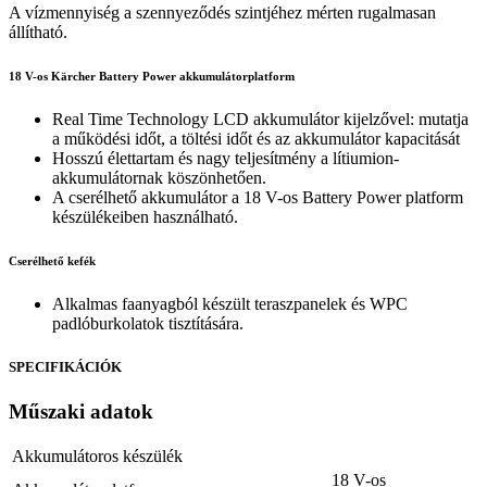
A vízmennyiség a szennyeződés szintjéhez mérten rugalmasan
állítható.
18 V-os Kärcher Battery Power akkumulátorplatform
Real Time Technology LCD akkumulátor kijelzővel: mutatja
a működési időt, a töltési időt és az akkumulátor kapacitását
Hosszú élettartam és nagy teljesítmény a lítiumion-
akkumulátornak köszönhetően.
A cserélhető akkumulátor a 18 V-os Battery Power platform
készülékeiben használható.
Cserélhető kefék
Alkalmas faanyagból készült teraszpanelek és WPC
padlóburkolatok tisztítására.
SPECIFIKÁCIÓK
Műszaki adatok
Akkumulátoros készülék
18 V-os