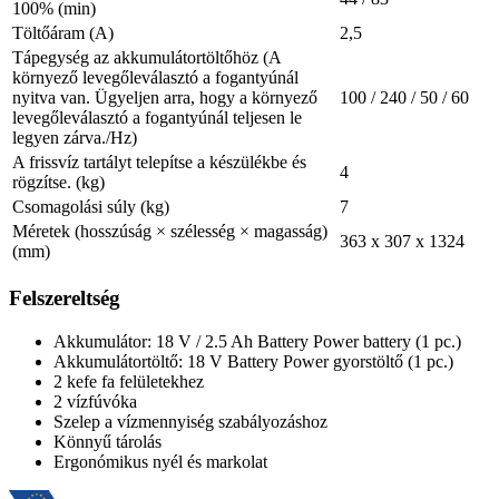
100% (min)
Töltőáram (A)
2,5
Tápegység az akkumulátortöltőhöz (A
környező levegőleválasztó a fogantyúnál
nyitva van. Ügyeljen arra, hogy a környező
100 / 240 / 50 / 60
levegőleválasztó a fogantyúnál teljesen le
legyen zárva./
Hz
)
A frissvíz tartályt telepítse a készülékbe és
4
rögzítse. (kg)
Csomagolási súly (kg)
7
Méretek (hosszúság × szélesség × magasság)
363 x 307 x 1324
(mm)
Felszereltség
Akkumulátor: 18 V / 2.5 Ah Battery Power battery (1 pc.)
Akkumulátortöltő: 18 V Battery Power gyorstöltő (1 pc.)
2 kefe fa felületekhez
2 vízfúvóka
Szelep a vízmennyiség szabályozáshoz
Könnyű tárolás
Ergonómikus nyél és markolat