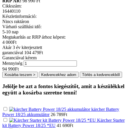
RRP ÁR:
98 990 Ft
Cikkszám:
16440110
Készletinformáció:
Nincs raktáron
Várható szállítási idő:
5-10 nap
Megtakarítás az RRP árhoz képest:
4 000
Ft
Akár 3 év kiterjesztett
garanciával 104 479
Ft
Garanciával kérem
Mennyiség
94 990
Ft
Kosárba teszem >
Kedvencekhez adom
Törlés a kedvencekből
Jelölje be azt a fontos kiegészítőt, amit a készülékkel
együtt a kosárba szeretne tenni!
kärcher Battery
Power 18/25 akkumulátor
26 789
Ft
Kärcher Starter
kit Battery Power 18/25 *EU
41 690
Ft