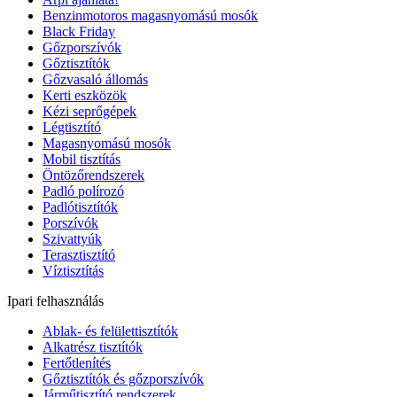
Benzinmotoros magasnyomású mosók
Black Friday
Gőzporszívók
Gőztisztítók
Gőzvasaló állomás
Kerti eszközök
Kézi seprőgépek
Légtisztító
Magasnyomású mosók
Mobil tisztítás
Öntözőrendszerek
Padló polírozó
Padlótisztítók
Porszívók
Szivattyúk
Terasztisztító
Víztisztítás
Ipari felhasználás
Ablak- és felülettisztítók
Alkatrész tisztítók
Fertőtlenítés
Gőztisztítók és gőzporszívók
Járműtisztító rendszerek