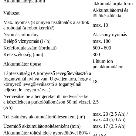
Akkumulátorplatform
akkumulátorplatform
Akkumulátorral és
Változat
töltőkészülékkel
Max. nyomás (Könnyen tisztíthatók a sarkok
max. 10
a robottal (a robot kerek)?)
Nyomástartomány
Alacsony nyomás
Belépő víznyomás (l / h)
max. 180
Kefefordulatszám (fordulat)
500 - 600
Kefe szélesség (mm)
300
Lítium-ion
Akkumulátor típusa
pótakkumulátor
Tápfeszültség (A környező levegőleválasztó a
fogantyúnál nyitva van. Ügyeljen arra, hogy a
18
környező levegőleválasztó a fogantyúnál
teljesen le legyen zárva.)
Nedvesítse be a hengereket ill. nedvesítse be
a készüléket a parkolóállomáson 50 ml vízzel.
2,5
(Ah)
max. 20 (2,5 Ah) /
Teljesítmény akkumulátortöltésenként (m²)
max. 40 (5,0 Ah)
Üzemidő akkumulátortöltésenként (min)
max. 17 (2,5 Ah)
Akkumulátor töltési ideje gyorstöltővel 80% /
44 / 83