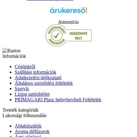
Árukereső.hu
Információk
Cégünkről
Szállítási információk
Adatkezelési tájékoztató
Általános szerződési feltételek
Szervíz
Lízing tartósbérlet
PRÍMAGARI Plusz Igénybevételi Feltételek
Termék kategóriák
Lakossági felhasználás
Ablaktisztítók
Aroma diffúzorok
Árpi ajánlata!