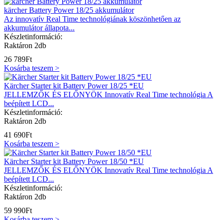
kärcher Battery Power 18/25 akkumulátor
Az innovatív Real Time technológiának köszönhetően az
akkumulátor állapota...
Készletinformáció:
Raktáron 2db
26 789
Ft
Kosárba teszem >
Kärcher Starter kit Battery Power 18/25 *EU
JELLEMZŐK ÉS ELŐNYÖK Innovatív Real Time technológia A
beépített LCD...
Készletinformáció:
Raktáron 2db
41 690
Ft
Kosárba teszem >
Kärcher Starter kit Battery Power 18/50 *EU
JELLEMZŐK ÉS ELŐNYÖK Innovatív Real Time technológia A
beépített LCD...
Készletinformáció:
Raktáron 2db
59 990
Ft
Kosárba teszem >