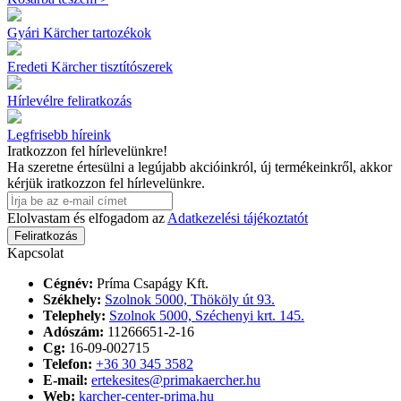
Gyári Kärcher tartozékok
Eredeti Kärcher tisztítószerek
Hírlevélre feliratkozás
Legfrisebb híreink
Iratkozzon fel hírlevelünkre!
Ha szeretne értesülni a legújabb akcióinkról, új termékeinkről, akkor
kérjük iratkozzon fel hírlevelünkre.
Elolvastam és elfogadom az
Adatkezelési tájékoztatót
Feliratkozás
Kapcsolat
Cégnév:
Príma Csapágy Kft.
Székhely:
Szolnok 5000, Thököly út 93.
Telephely:
Szolnok 5000, Széchenyi krt. 145.
Adószám:
11266651-2-16
Cg:
16-09-002715
Telefon:
+36 30 345 3582
E-mail:
ertekesites@primakaercher.hu
Web:
karcher-center-prima.hu