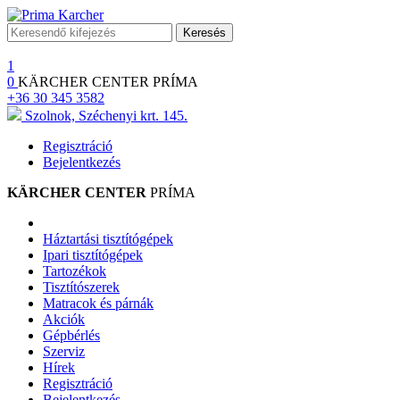
Keresés
1
0
KÄRCHER CENTER PRÍMA
+36 30 345 3582
Szolnok, Széchenyi krt. 145.
Regisztráció
Bejelentkezés
KÄRCHER CENTER
PRÍMA
Háztartási tisztítógépek
Ipari tisztítógépek
Tartozékok
Tisztítószerek
Matracok és párnák
Akciók
Gépbérlés
Szerviz
Hírek
Regisztráció
Bejelentkezés