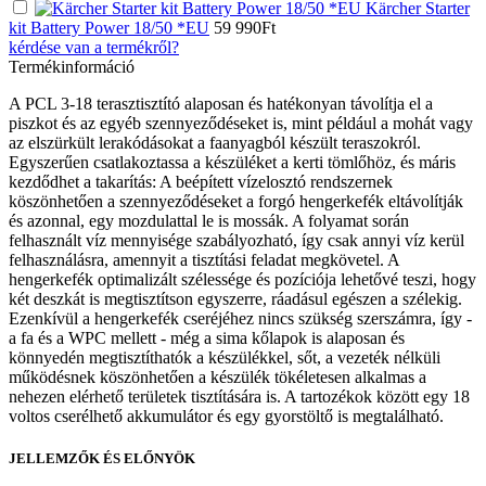
Kärcher Starter
kit Battery Power 18/50 *EU
59 990
Ft
kérdése van a termékről?
Termékinformáció
A PCL 3-18 terasztisztító alaposan és hatékonyan távolítja el a
piszkot és az egyéb szennyeződéseket is, mint például a mohát vagy
az elszürkült lerakódásokat a faanyagból készült teraszokról.
Egyszerűen csatlakoztassa a készüléket a kerti tömlőhöz, és máris
kezdődhet a takarítás: A beépített vízelosztó rendszernek
köszönhetően a szennyeződéseket a forgó hengerkefék eltávolítják
és azonnal, egy mozdulattal le is mossák. A folyamat során
felhasznált víz mennyisége szabályozható, így csak annyi víz kerül
felhasználásra, amennyit a tisztítási feladat megkövetel. A
hengerkefék optimalizált szélessége és pozíciója lehetővé teszi, hogy
két deszkát is megtisztítson egyszerre, ráadásul egészen a szélekig.
Ezenkívül a hengerkefék cseréjéhez nincs szükség szerszámra, így -
a fa és a WPC mellett - még a sima kőlapok is alaposan és
könnyedén megtisztíthatók a készülékkel, sőt, a vezeték nélküli
működésnek köszönhetően a készülék tökéletesen alkalmas a
nehezen elérhető területek tisztítására is. A tartozékok között egy 18
voltos cserélhető akkumulátor és egy gyorstöltő is megtalálható.
JELLEMZŐK ÉS ELŐNYÖK