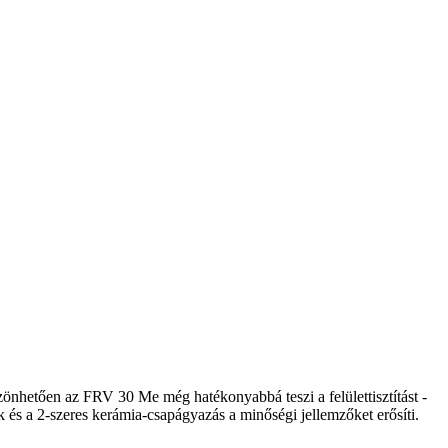
szönhetően az FRV 30 Me még hatékonyabbá teszi a felülettisztítást -
és a 2-szeres kerámia-csapágyazás a minőségi jellemzőket erősíti.