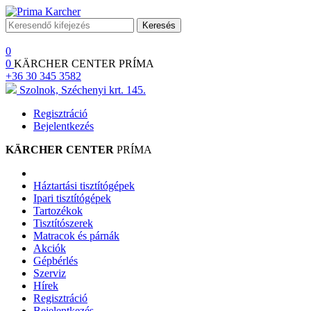
Keresés
0
0
KÄRCHER CENTER PRÍMA
+36 30 345 3582
Szolnok, Széchenyi krt. 145.
Regisztráció
Bejelentkezés
KÄRCHER CENTER
PRÍMA
Háztartási tisztítógépek
Ipari tisztítógépek
Tartozékok
Tisztítószerek
Matracok és párnák
Akciók
Gépbérlés
Szerviz
Hírek
Regisztráció
Bejelentkezés