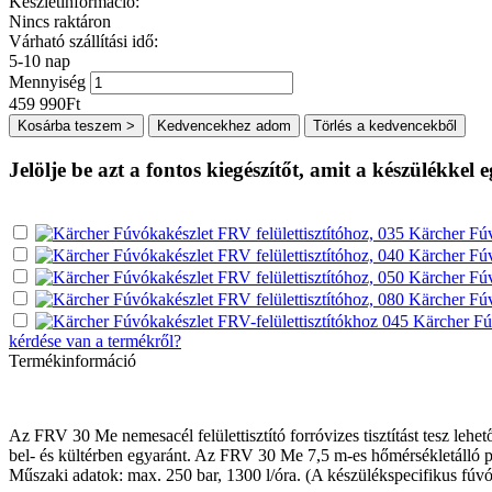
Készletinformáció:
Nincs raktáron
Várható szállítási idő:
5-10 nap
Mennyiség
459 990
Ft
Kosárba teszem >
Kedvencekhez adom
Törlés a kedvencekből
Jelölje be azt a fontos kiegészítőt, amit a készülékkel 
Kärcher Fúv
Kärcher Fúv
Kärcher Fúv
Kärcher Fúv
Kärcher Fú
kérdése van a termékről?
Termékinformáció
Az FRV 30 Me nemesacél felülettisztító forróvizes tisztítást tesz leh
bel- és kültérben egyaránt. Az FRV 30 Me 7,5 m-es hőmérsékletálló po
Műszaki adatok: max. 250 bar, 1300 l/óra. (A készülékspecifikus fúvó