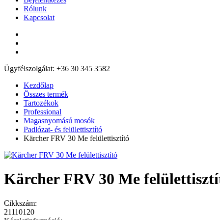
Rólunk
Kapcsolat
Ügyfélszolgálat: +36 30 345 3582
Kezdőlap
Összes termék
Tartozékok
Professional
Magasnyomású mosók
Padlózat- és felülettisztító
Kärcher FRV 30 Me felülettisztító
Kärcher FRV 30 Me felülettisztí
Cikkszám:
21110120