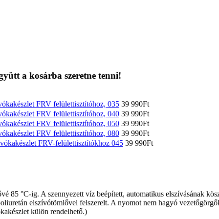
együtt a kosárba szeretne tenni!
ókakészlet FRV felülettisztítóhoz, 035
39 990
Ft
ókakészlet FRV felülettisztítóhoz, 040
39 990
Ft
ókakészlet FRV felülettisztítóhoz, 050
39 990
Ft
ókakészlet FRV felülettisztítóhoz, 080
39 990
Ft
vókakészlet FRV-felülettisztítókhoz 045
39 990
Ft
etővé 85 °C-ig. A szennyezett víz beépített, automatikus elszívásának kö
liuretán elszívótömlővel felszerelt. A nyomot nem hagyó vezetőgörgők 
kakészlet külön rendelhető.)